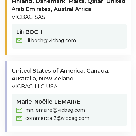
Finland
Danemark
Malta
Qatar
United
Arab Emirates
Austral Africa
VICBAG SAS
Lili BOCH
lili.boch@vicbag.com
United States of America
Canada
Australia
New Zeland
VICBAG LLC USA
Marie-Noëlle LEMAIRE
mn.lemaire@vicbag.com
commercial3@vicbag.com