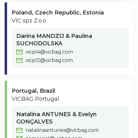
Poland
Czech Republic
Estonia
VIC spz Z.o.o
Darina MANDZIJ & Paulina
SUCHODOLSKA
vicpl4@vicbag.com
vicpl2@vicbag.com
Portugal
Brazil
VICBAG Portugal
Natalina ANTUNES & Evelyn
GONÇALVES
natalinaantunes@vicbag.com