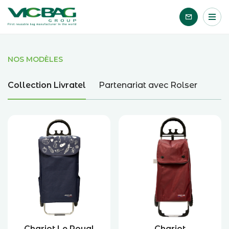
Accueil
Me
Passer le contenu
NOS MODÈLES
Collection Livratel
Partenariat avec Rolser
Chariot Le Royal
Chariot