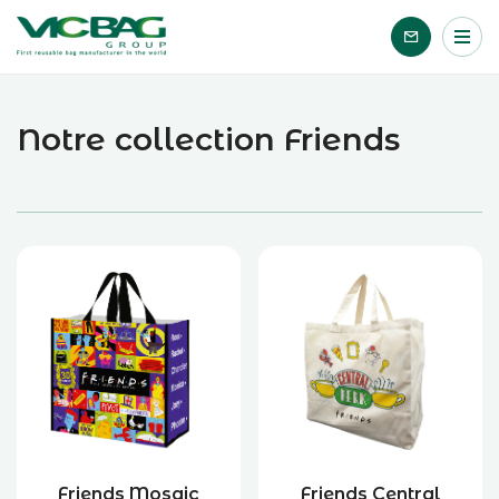
Accueil
Me
Passer le contenu
Notre collection Friends
Friends Mosaic
Friends Central