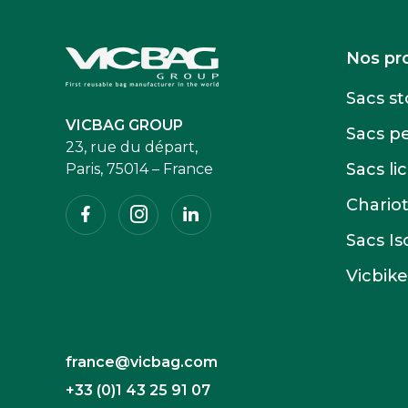
Accueil
Nos pr
Sacs s
VICBAG GROUP
Sacs p
23, rue du départ,
Sacs li
Paris, 75014 – France
Facebook
Instagram
Linkedin
Chario
Sacs I
Vicbike
france@vicbag.com
+33 (0)1 43 25 91 07