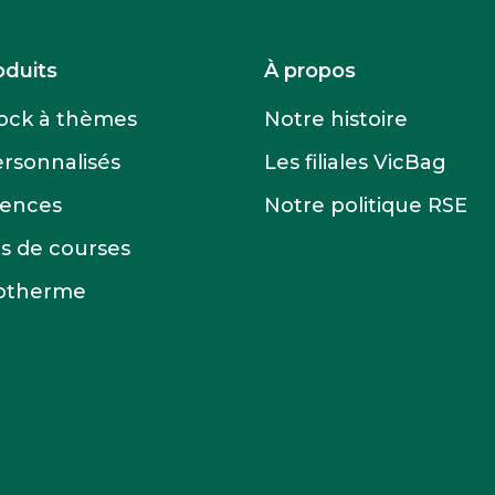
oduits
À propos
tock à thèmes
Notre histoire
ersonnalisés
Les filiales VicBag
cences
Notre politique RSE
ts de courses
sotherme