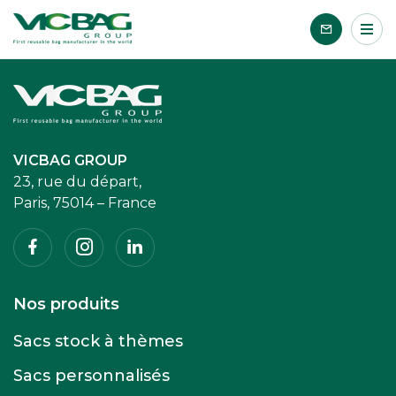
Accueil
Me
Passer le contenu
Accueil
VICBAG GROUP
23, rue du départ,
Paris, 75014 – France
Facebook
Instagram
Linkedin
Nos produits
Sacs stock à thèmes
Sacs personnalisés